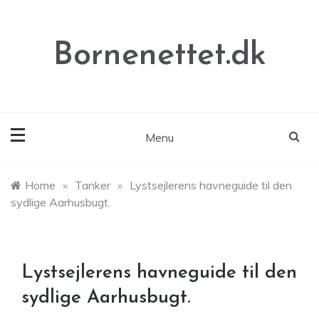
Skip
to
content
Bornenettet.dk
Menu
Home
»
Tanker
»
Lystsejlerens havneguide til den
sydlige Aarhusbugt.
Lystsejlerens havneguide til den
sydlige Aarhusbugt.