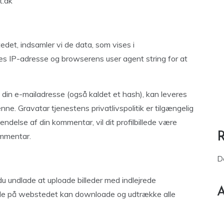
t.dk
et, indsamler vi de data, som vises i
 IP-adresse og browserens user agent string for at
din e-mailadresse (også kaldet et hash), kan leveres
nne. Gravatar tjenestens privatlivspolitik er tilgængelig
endelse af din kommentar, vil dit profilbillede være
ommentar.
D
 du undlade at uploade billeder med indlejrede
A
nde på webstedet kan downloade og udtrække alle