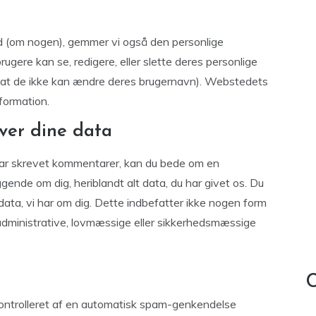
d (om nogen), gemmer vi også den personlige
 brugere kan se, redigere, eller slette deres personlige
e at de ikke kan ændre deres brugernavn). Webstedets
formation.
ver dine data
 har skrevet kommentarer, kan du bede om en
ggende om dig, heriblandt alt data, du har givet os. Du
 data, vi har om dig. Dette indbefatter ikke nogen form
f administrative, lovmæssige eller sikkerhedsmæssige
C
ontrolleret af en automatisk spam-genkendelse