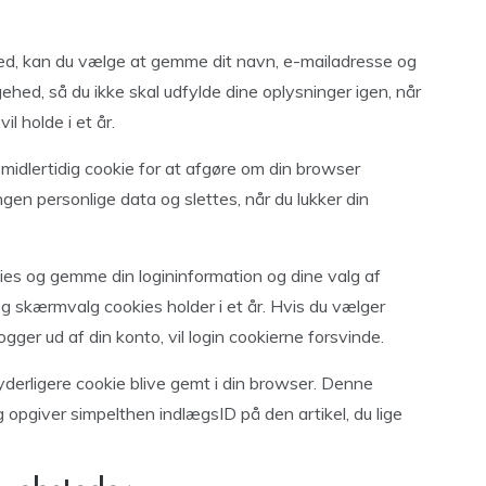
ed, kan du vælge at gemme dit navn, e-mailadresse og
ehed, så du ikke skal udfylde dine oplysninger igen, når
l holde i et år.
 midlertidig cookie for at afgøre om din browser
gen personlige data og slettes, når du lukker din
kies og gemme din logininformation og dine valg af
og skærmvalg cookies holder i et år. Hvis du vælger
 logger ud af din konto, vil login cookierne forsvinde.
n yderligere cookie blive gemt i din browser. Denne
 opgiver simpelthen indlægsID på den artikel, du lige