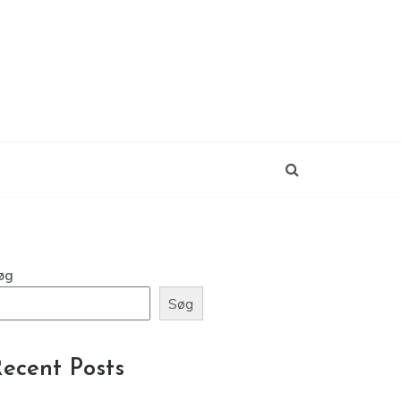
øg
Søg
ecent Posts