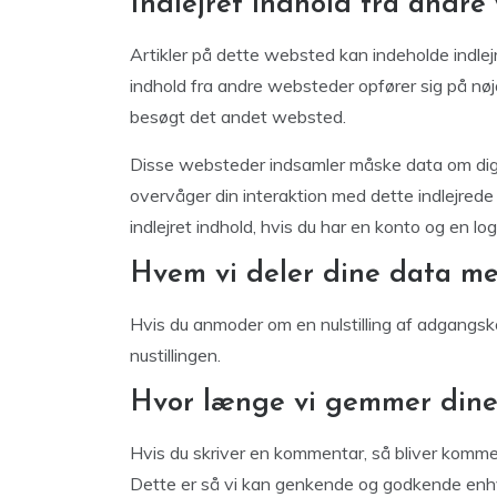
Indlejret indhold fra andre
Artikler på dette websted kan indeholde indlejret 
indhold fra andre websteder opfører sig på n
besøgt det andet websted.
Disse websteder indsamler måske data om dig, b
overvåger din interaktion med dette indlejrede 
indlejret indhold, hvis du har en konto og en l
Hvem vi deler dine data m
Hvis du anmoder om en nulstilling af adgangs
nustillingen.
Hvor længe vi gemmer dine
Hvis du skriver en kommentar, så bliver komm
Dette er så vi kan genkende og godkende enhv