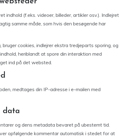
 websteder
indhold (f.eks. videoer, billeder, artikler osv.). Indlejret
øjagtig samme måde, som hvis den besøgende har
ruger cookies, indlejrer ekstra tredjeparts sporing, og
indhold, heriblandt at spore din interaktion med
ogget ind på det websted.
ed
koden, medtages din IP-adresse i e-mailen med
 data
entarer og dens metadata bevaret på ubestemt tid.
er opfølgende kommentar automatisk i stedet for at