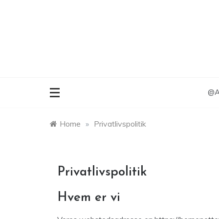
Skip
to
content
@An
Home
»
Privatlivspolitik
Privatlivspolitik
Hvem er vi