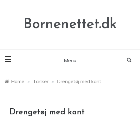
Skip
to
content
Bornenettet.dk
Menu
Home
»
Tanker
»
Drengetøj med kant
Drengetøj med kant