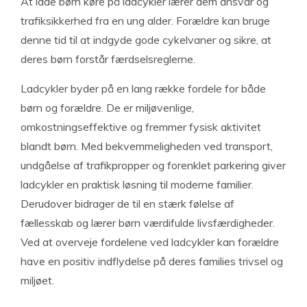
At lade børn køre på ladcykler lærer dem ansvar og
trafiksikkerhed fra en ung alder. Forældre kan bruge
denne tid til at indgyde gode cykelvaner og sikre, at
deres børn forstår færdselsreglerne.
Ladcykler byder på en lang række fordele for både
børn og forældre. De er miljøvenlige,
omkostningseffektive og fremmer fysisk aktivitet
blandt børn. Med bekvemmeligheden ved transport,
undgåelse af trafikpropper og forenklet parkering giver
ladcykler en praktisk løsning til moderne familier.
Derudover bidrager de til en stærk følelse af
fællesskab og lærer børn værdifulde livsfærdigheder.
Ved at overveje fordelene ved ladcykler kan forældre
have en positiv indflydelse på deres families trivsel og
miljøet.